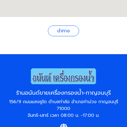
นำทาง
ร้านอนันต์ขายเครื่องกรองน้ำ-กาญจนบุรี
156/9 ถนนแสงชูโต ตำบลท่าล้อ อำเภอท่าม่วง กาญจนบุรี
71000
จันทร์-เสาร์ เวลา 08:00 น. -17:00 น.