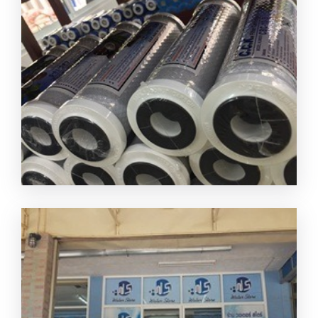
ขายใส้กรองน้ำ กาญจนบุรี